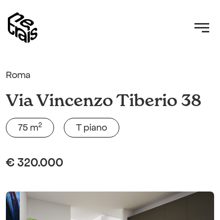
Roma
Via Vincenzo Tiberio 38
2
75 m
T piano
€ 320.000