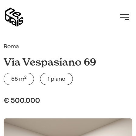
Roma
Via Vespasiano 69
2
55 m
1 piano
€ 500.000