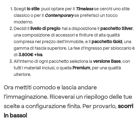
Scegli
lo stile
: puoi optare per il
Timeless
se cerchi uno stile
classico o per il
Contemporary
se preferisci un tocco
moderno.
Decidi il
livello di pregio
: hai a disposizione il
pacchetto Silver
,
una composizione di accessori e finiture di alta qualità
compresa nel prezzo dell’immobile, e il
pacchetto Gold
, una
gamma di fascia superiore. La fee d’ingresso per sbloccarlo è
di
3.800€ +iva
.
All’interno di ogni pacchetto seleziona la
versione Base
, con
tutti i materiali inclusi, o quella
Premium
, per una qualità
ulteriore.
Ora mettiti comodo e lascia andare
l’immaginazione. Riceverai un riepilogo delle tue
scelte a configurazione finita. Per provarlo,
scorri
in basso!