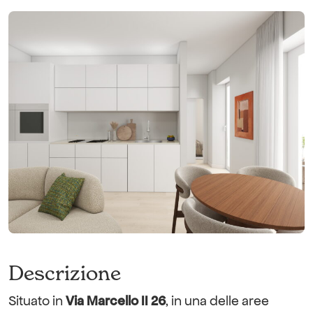
Prezzo finale dell'appartamento
GOLD
€ 310.000
Apri le porte a un livello superiore di finiture, materiali e dettagli
esclusivi: la scelta perfetta per chi cerca il massimo.
Prezzo dell'appartamento
Richiedi configurazione
€ 310.000
Vuoi delle forniture ancora più premium?
Configura l'appartamento
Arreda con il Pacchetto Gold
Descrizione
Situato in
Via Marcello II 26
, in una delle aree