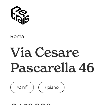
Roma
Via Cesare
Pascarella 46
2
70 m
7 piano